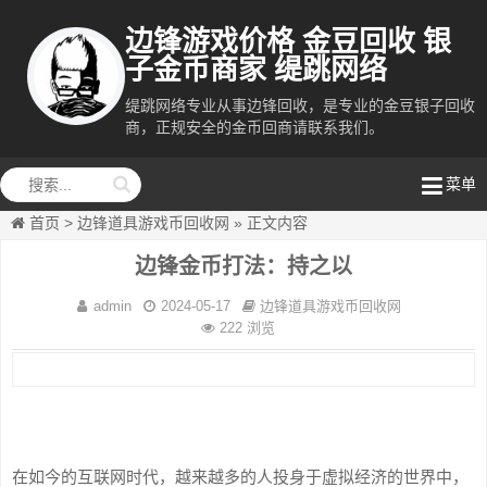
边锋游戏价格 金豆回收 银
子金币商家 缇跳网络
缇跳网络专业从事边锋回收，是专业的金豆银子回收
商，正规安全的金币回商请联系我们。
缇跳网络
菜单
首页
>
边锋道具游戏币回收网
»
正文内容
边锋金币打法：持之以
admin
2024-05-17
边锋道具游戏币回收网
222 浏览
在如今的互联网时代，越来越多的人投身于虚拟经济的世界中，